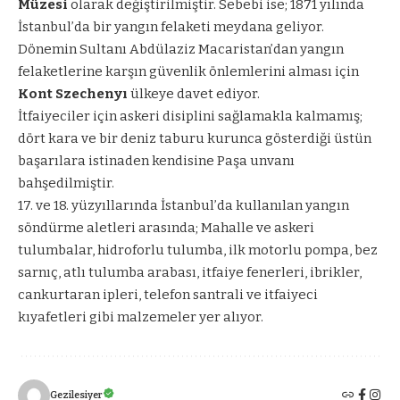
Müzesi
olarak değiştirilmiştir. Sebebi ise; 1871 yılında
İstanbul’da bir yangın felaketi meydana geliyor.
Dönemin Sultanı Abdülaziz Macaristan’dan yangın
felaketlerine karşın güvenlik önlemlerini alması için
Kont Szechenyı
ülkeye davet ediyor.
İtfaiyeciler için askeri disiplini sağlamakla kalmamış;
dört kara ve bir deniz taburu kurunca gösterdiği üstün
başarılara istinaden kendisine Paşa unvanı
bahşedilmiştir.
17. ve 18. yüzyıllarında İstanbul’da kullanılan yangın
söndürme aletleri arasında; Mahalle ve askeri
tulumbalar, hidroforlu tulumba, ilk motorlu pompa, bez
sarnıç, atlı tulumba arabası, itfaiye fenerleri, ibrikler,
cankurtaran ipleri, telefon santrali ve itfaiyeci
kıyafetleri gibi malzemeler yer alıyor.
Gezilesiyer