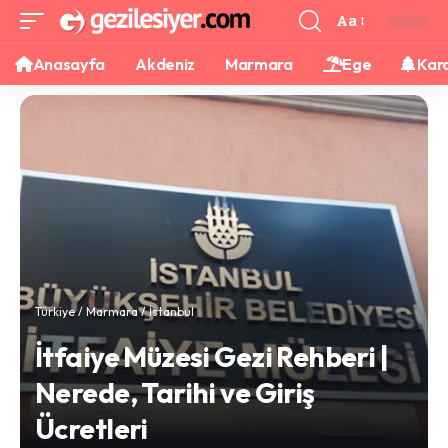
Aa
Anasayfa
Akdeniz
Marmara
Ege
Kar
Türkiye
/
Marmara
/
İstanbul
İtfaiye Müzesi Gezi Rehberi |
Nerede, Tarihi ve Giriş
Ücretleri