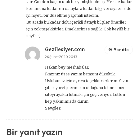
var. Gözden kaçan ufak bir yanlışlık olmuş. Her ne kadar
konumuna kadar en dataylara kadar bilgi verdiyseniz de
iyi niyetli bir düzeltme yapmak istedim.
Bu arada bu kadar dolu içerikli dataylı bilgiler öneriler
için çok teşekkürler. Emeklerinize sağlık. Çok keyifli bir
sayfa..:)
Gezilesiyer.com
Yanıtla
26 Şubat 2020, 20:13
Hakan bey merhabalar,
İkazınız üzre yazım hatasını düzelttik.
Üslubunuz için ayrıca teşekkür ederim. Sizin
gibi ziyaretçilerimizin olduğunu bilmek bize
siteyi ayakta tutmak için güç veriyor. Lütfen
hep yakınımızda durun.
Sevgiler.
Bir yanıt yazın