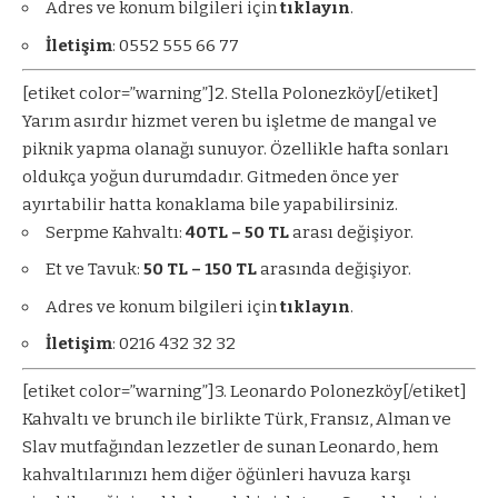
Adres ve konum bilgileri için
tıklayın
.
İletişim
: 0552 555 66 77
[etiket color=”warning”]2. Stella Polonezköy[/etiket]
Yarım asırdır hizmet veren bu işletme de mangal ve
piknik yapma olanağı sunuyor. Özellikle hafta sonları
oldukça yoğun durumdadır. Gitmeden önce yer
ayırtabilir hatta konaklama bile yapabilirsiniz.
Serpme Kahvaltı:
40TL – 50 TL
arası değişiyor.
Et ve Tavuk:
50 TL – 150 TL
arasında değişiyor.
Adres ve konum bilgileri için
tıklayın
.
İletişim
: 0216 432 32 32
[etiket color=”warning”]3. Leonardo Polonezköy[/etiket]
Kahvaltı ve brunch ile birlikte Türk, Fransız, Alman ve
Slav mutfağından lezzetler de sunan Leonardo, hem
kahvaltılarınızı hem diğer öğünleri havuza karşı