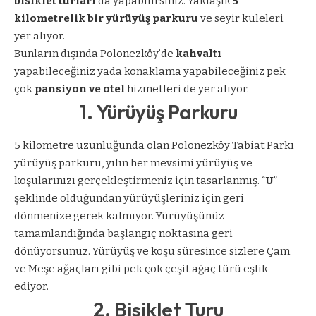
bisiklet turları
da yapabilirsiniz. Yaklaşık
5
kilometrelik bir yürüyüş parkuru
ve seyir kuleleri
yer alıyor.
Bunların dışında Polonezköy’de
kahvaltı
yapabileceğiniz yada konaklama yapabileceğiniz pek
çok
pansiyon ve otel
hizmetleri de yer alıyor.
1. Yürüyüş Parkuru
5 kilometre uzunluğunda olan Polonezköy Tabiat Parkı
yürüyüş parkuru, yılın her mevsimi yürüyüş ve
koşularınızı gerçekleştirmeniz için tasarlanmış. “
U
”
şeklinde olduğundan yürüyüşleriniz için geri
dönmenize gerek kalmıyor. Yürüyüşünüz
tamamlandığında başlangıç noktasına geri
dönüyorsunuz. Yürüyüş ve koşu süresince sizlere Çam
ve Meşe ağaçları gibi pek çok çeşit ağaç türü eşlik
ediyor.
2. Bisiklet Turu