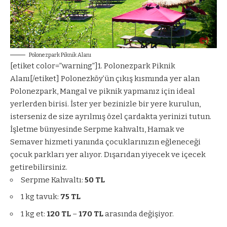
Polonezpark Piknik Alanı
[etiket color=”warning”]1. Polonezpark Piknik
Alanı[/etiket] Polonezköy’ün çıkış kısmında yer alan
Polonezpark, Mangal ve piknik yapmanız için ideal
yerlerden birisi. İster yer bezinizle bir yere kurulun,
isterseniz de size ayrılmış özel çardakta yerinizi tutun.
İşletme bünyesinde Serpme kahvaltı, Hamak ve
Semaver hizmeti yanında çocuklarınızın eğleneceği
çocuk parkları yer alıyor. Dışarıdan yiyecek ve içecek
getirebilirsiniz.
Serpme Kahvaltı:
50 TL
1 kg tavuk:
75 TL
1 kg et:
120 TL
–
170 TL
arasında değişiyor.