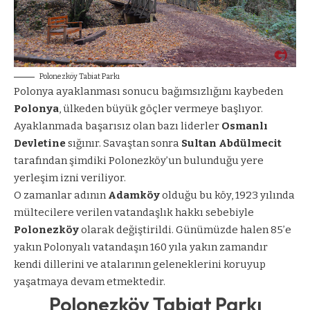
Polonezköy Tabiat Parkı
Polonya ayaklanması sonucu bağımsızlığını kaybeden
Polonya
, ülkeden büyük göçler vermeye başlıyor.
Ayaklanmada başarısız olan bazı liderler
Osmanlı
Devletine
sığınır. Savaştan sonra
Sultan Abdülmecit
tarafından şimdiki Polonezköy’un bulunduğu yere
yerleşim izni veriliyor.
O zamanlar adının
Adamköy
olduğu bu köy, 1923 yılında
mültecilere verilen vatandaşlık hakkı sebebiyle
Polonezköy
olarak değiştirildi. Günümüzde halen 85’e
yakın Polonyalı vatandaşın 160 yıla yakın zamandır
kendi dillerini ve atalarının geleneklerini koruyup
yaşatmaya devam etmektedir.
Polonezköy Tabiat Parkı