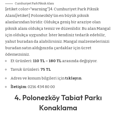
Cumhuriyet Park Piknik Alanı
[etiket color=”warning”]4. Cumhuriyet Park Piknik
Alanı[/etiket] Polonezköy’ün en büyük piknik
alanlarından biridir. Oldukça geniş bir araziye olan
piknik alanı oldukça temiz ve düzenlidir. Bu alan Mangal
için oldukça uygundur. İster kendiniz tedarik edebilir,
yahut buradan da alabilirsiniz. Mangal malzemelerinizi
buradan satın aldığınızda çardaklar için ücret
ödemezsiniz.
Et ürünleri:
110 TL – 180 TL
arasında değişiyor.
Tavuk ürünleri:
75 TL
Adres ve konum bilgileri için
tıklayın
.
İletişim
: 0216 434 80 00
4. Polonezköy Tabiat Parkı
Konaklama