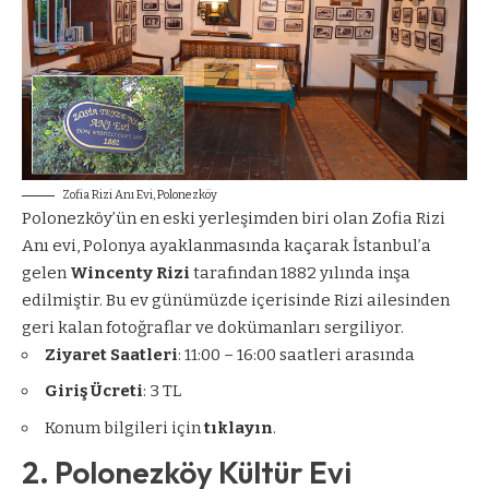
Zofia Rizi Anı Evi, Polonezköy
Polonezköy’ün en eski yerleşimden biri olan Zofia Rizi
Anı evi, Polonya ayaklanmasında kaçarak İstanbul’a
gelen
Wincenty Rizi
tarafından 1882 yılında inşa
edilmiştir. Bu ev günümüzde içerisinde Rizi ailesinden
geri kalan fotoğraflar ve dokümanları sergiliyor.
Ziyaret Saatleri
: 11:00 – 16:00 saatleri arasında
Giriş Ücreti
: 3 TL
Konum bilgileri için
tıklayın
.
2. Polonezköy Kültür Evi