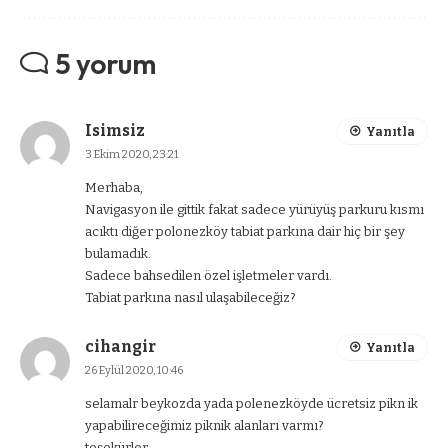
5 yorum
Isimsiz
Yanıtla
3 Ekim 2020, 23:21
Merhaba,
Navigasyon ile gittik fakat sadece yürüyüş parkuru kısmı
acıktı diğer polonezköy tabiat parkına dair hiç bir şey
bulamadık.
Sadece bahsedilen özel işletmeler vardı.
Tabiat parkına nasıl ulaşabileceğiz?
cihangir
Yanıtla
26 Eylül 2020, 10:46
selamalr beykozda yada polenezköyde ücretsiz pikn ik
yapabilireceğimiz piknik alanları varmı?
teşekürler