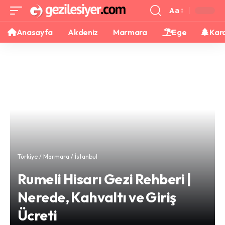
Aa
Anasayfa
Akdeniz
Marmara
Ege
Kar
Türkiye
/
Marmara
/
İstanbul
Rumeli Hisarı Gezi Rehberi |
Nerede, Kahvaltı ve Giriş
Ücreti